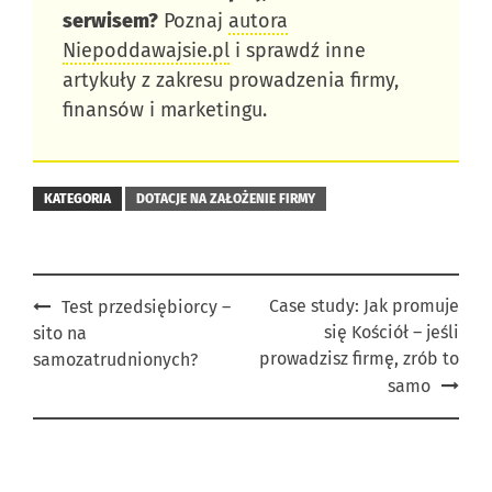
serwisem?
Poznaj
autora
Niepoddawajsie.pl
i sprawdź inne
artykuły z zakresu prowadzenia firmy,
finansów i marketingu.
KATEGORIA
DOTACJE NA ZAŁOŻENIE FIRMY
Post
Case study: Jak promuje
Test przedsiębiorcy –
się Kościół – jeśli
sito na
navigation
prowadzisz firmę, zrób to
samozatrudnionych?
samo