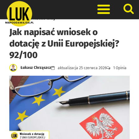
Skip
to
Otwórz men
content
Dotacje na założenie firmy
Jak napisać wniosek o
dotację z Unii Europejskiej?
92/100
Łukasz Chrząszcz
aktualizacja
25 czerwca 2026
1 Opinia