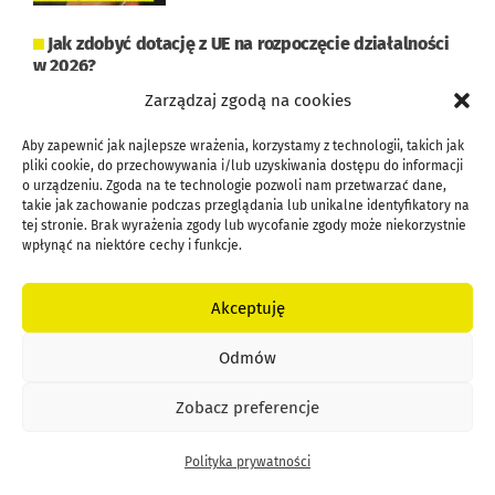
Jak zdobyć dotację z UE na rozpoczęcie działalności
w 2026?
Zarządzaj zgodą na cookies
Aby zapewnić jak najlepsze wrażenia, korzystamy z technologii, takich jak
pliki cookie, do przechowywania i/lub uzyskiwania dostępu do informacji
o urządzeniu. Zgoda na te technologie pozwoli nam przetwarzać dane,
takie jak zachowanie podczas przeglądania lub unikalne identyfikatory na
tej stronie. Brak wyrażenia zgody lub wycofanie zgody może niekorzystnie
Jak zdobyć 180k na start firmy z programu Wsparcie
wpłynąć na niektóre cechy i funkcje.
w starcie?
Akceptuję
Odmów
Zobacz preferencje
Jak otrzymać dotację z Urzędu Pracy w 2026? 7
prostych kroków
Polityka prywatności