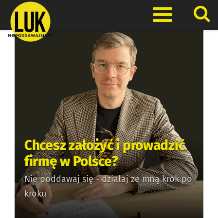
Skip
to
Otwórz men
content
Chcesz założyć i prowadzić
firmę w Polsce?
Nie poddawaj się - działaj ze mną krok po
kroku