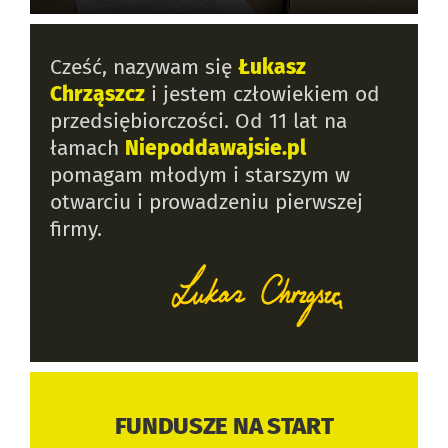
Cześć, nazywam się
Łukasz
Chrząszcz
i jestem człowiekiem od
przedsiębiorczości. Od 11 lat na
łamach
Niepoddawajsie.pl
pomagam młodym i starszym w
otwarciu i prowadzeniu pierwszej
firmy.
FUNDUSZE NA START