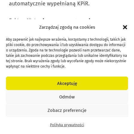
automatycznie wypełnianą KPiR.
FakturaXL to
darmowy program do
Zarządzaj zgodą na cookies
wystawiania faktur
– do 10 faktur w miesiącu
wystawisz bezpłatnie. W wersji płatnej liczba
Aby zapewnić jak najlepsze wrażenia, korzystamy z technologii, takich jak
pliki cookie, do przechowywania i/lub uzyskiwania dostępu do informacji
faktur jest nielimitowana. Cena za pełną
o urządzeniu. Zgoda na te technologie pozwoli nam przetwarzać dane,
wersję waha się od 8 do 18 zł miesięcznie, w
takie jak zachowanie podczas przeglądania lub unikalne identyfikatory na
tej stronie. Brak wyrażenia zgody lub wycofanie zgody może niekorzystnie
zależności od wybranego planu. To, co
wpłynąć na niektóre cechy i funkcje.
wyróżnia Faktury XL, to wsparcie supportu 24h
na dobę.
Akceptuję
Odmów
Faktura XL umożliwia generowanie danych
kontrahenta bezpośrednio z bazy GUS.
Zobacz preferencje
Wystarczy wpisać nr NIP, REGON lub KRS, a
Polityka prywatności
program zaciągnie dane klienta, oszczędzając