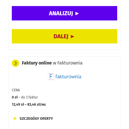
Dodatkowe moduły:
Promocja:
Recenzja i opinia
Więcej informacji:
o Firmino
Faktury online
w Fakturownia
3
CENA
0 zł
– do 3 faktur
12,49 zł – 83,46 zł/mc
SZCZEGÓŁY OFERTY