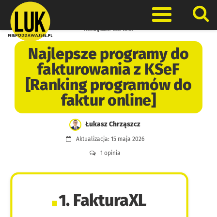
Skip
to
Otwórz men
content
Narzędzia dla firm
Najlepsze programy do
fakturowania z KSeF
[Ranking programów do
faktur online]
Łukasz Chrząszcz
Aktualizacja: 15 maja 2026
1 opinia
1. FakturaXL