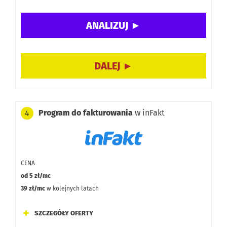
Dodatkowe opcje:
Darmowa wersja:
Program do fakturowania
w inFakt
4
CENA
od 5 zł/mc
39 zł/mc
w kolejnych latach
SZCZEGÓŁY OFERTY