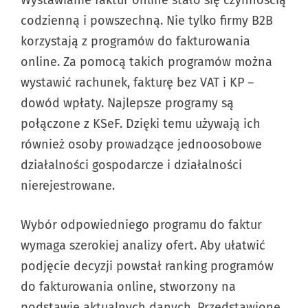
danych. Niepoddawajsie.pl działa zgodnie
innych produktów finansowych, które
codzienną i powszechną. Nie tylko firmy B2B
z przepisami RODO.
widnieją w rankingach serwisu
korzystają z programów do fakturowania
Niepoddawajsie.pl. Dzięki temu masz
online. Za pomocą takich programów można
W razie potrzeby przejdź na stronę
pewność, że prezentowane produkty są
wystawić rachunek, fakturę bez VAT i KP –
wybranej oferty i skorzystaj z pomocy
nie tylko korzystne, ale też bezpieczne.
dowód wpłaty. Najlepsze programy są
doradcy. Konsultant wytłumaczy wszystko
połączone z KSeF. Dzięki temu używają ich
i przedstawi kompleksową ofertę.
Serwis Niepoddawajsie.pl utrzymuje się
również osoby prowadzące jednoosobowe
dzięki współpracy afiliacyjnej z
działalności gospodarcze i działalności
instytucjami finansowymi. Opinie na
nierejestrowane.
stronie pozostają niezależne, a sposób
oceny produktów nie zależy od tej
Wybór odpowiedniego programu do faktur
współpracy.
wymaga szerokiej analizy ofert. Aby ułatwić
podjęcie decyzji powstał ranking programów
do fakturowania online, stworzony na
podstawie aktualnych danych. Przedstawione