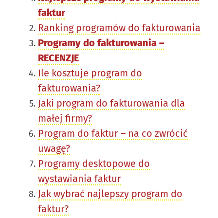
faktur
Ranking programów do fakturowania
Programy do fakturowania –
RECENZJE
Ile kosztuje program do
fakturowania?
Jaki program do fakturowania dla
małej firmy?
Program do faktur – na co zwrócić
uwagę?
Programy desktopowe do
wystawiania faktur
Jak wybrać najlepszy program do
faktur?