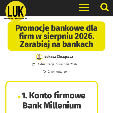
Skip
to
Otwórz men
content
Finanse dla firm
Promocje bankowe dla
firm w sierpniu 2026.
Zarabiaj na bankach
Łukasz Chrząszcz
Aktualizacja: 5 sierpnia 2026
2 komentarze
1. Konto firmowe
Bank Millenium