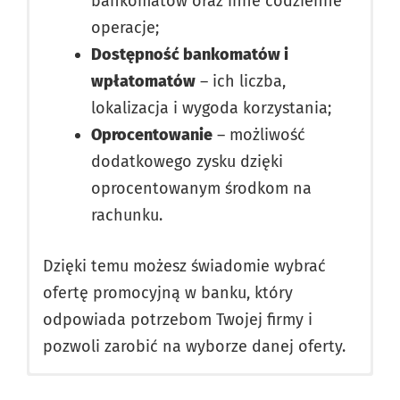
bankomatów oraz inne codzienne
operacje;
Dostępność bankomatów i
wpłatomatów
– ich liczba,
lokalizacja i wygoda korzystania;
Oprocentowanie
– możliwość
dodatkowego zysku dzięki
oprocentowanym środkom na
rachunku.
Dzięki temu możesz świadomie wybrać
ofertę promocyjną w banku, który
odpowiada potrzebom Twojej firmy i
pozwoli zarobić na wyborze danej oferty.
Dbamy o bezpieczeństwo i prywatność.
Niepoddawajsie.pl to serwis poświęcony