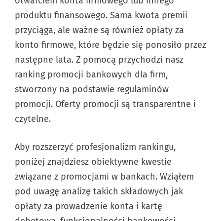
otwarciem konta firmowego lub innego
Niepoddawajsie.pl. Dzięki temu masz
produktu finansowego. Sama kwota premii
pewność, że prezentowane produkty są
przyciąga, ale ważne są również opłaty za
nie tylko korzystne, ale też bezpieczne.
konto firmowe, które będzie się ponosiło przez
następne lata. Z pomocą przychodzi nasz
Aby pogłębić wiedzę na temat
ranking promocji bankowych dla firm,
konkretnego konta bankowego
stworzony na podstawie regulaminów
sugerujemy kontakt z licencjonowanym
promocji. Oferty promocji są transparentne i
doradcą finansowym.
czytelne.
Aby rozszerzyć profesjonalizm rankingu,
poniżej znajdziesz obiektywne kwestie
związane z promocjami w bankach. Wziąłem
pod uwagę analizę takich składowych jak
opłaty za prowadzenie konta i kartę