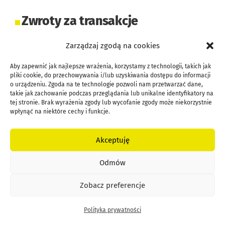
Zwroty za transakcje
Zarządzaj zgodą na cookies
Niektóre banki przyciągają nowych klientów
obietnicą zwrotów za transakcje.
Aby zapewnić jak najlepsze wrażenia, korzystamy z technologii, takich jak
pliki cookie, do przechowywania i/lub uzyskiwania dostępu do informacji
o urządzeniu. Zgoda na te technologie pozwoli nam przetwarzać dane,
Na przykład oferuje cashback za zakupy
takie jak zachowanie podczas przeglądania lub unikalne identyfikatory na
tej stronie. Brak wyrażenia zgody lub wycofanie zgody może niekorzystnie
dokonane kartą w wybranych sklepach, a
wpłynąć na niektóre cechy i funkcje.
także zwrot części wydatków za przelewy
online. Z kolei inny bank zapewnia zwrot
Akceptuję
części wydatków za zakupy internetowe, co
Odmów
jest doskonałą opcją dla osób, które często
robią zakupy online.
Zobacz preferencje
Polityka prywatności
Darmowe usługi i produkty