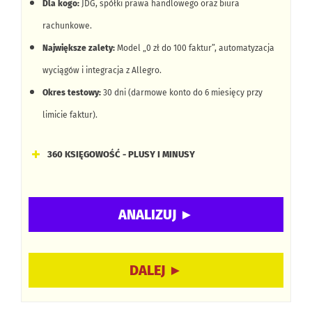
Dla kogo:
JDG, spółki prawa handlowego oraz biura
rachunkowe.
Największe zalety:
Model „0 zł do 100 faktur”, automatyzacja
wyciągów i integracja z Allegro.
Okres testowy:
30 dni (darmowe konto do 6 miesięcy przy
limicie faktur).
360 KSIĘGOWOŚĆ - PLUSY I MINUSY
0 zł do 100 faktur oraz możliwość korzystania z
darmowego konta do 6 miesięcy.
Automatyzacja wyciągów bankowych oraz integracja z
Allegro.
Dodatkowe opcje w ramach systemu: magazyn, raporty,
analiza finansowa, zarządzanie zadaniami oraz możliwość