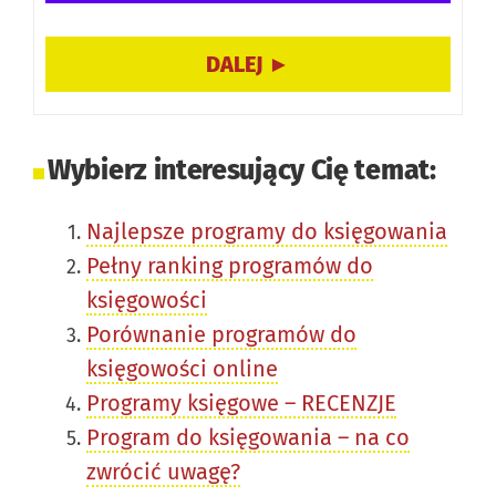
drukarek fiskalnych.
Integracja z bankowością, sklepami online oraz
współpraca z KSeF.
Opcja zlecenia księgowości dedykowanemu księgowemu.
Wybierz interesujący Cię temat:
Najlepsze programy do księgowania
Pełny ranking programów do
księgowości
Porównanie programów do
księgowości online
Programy księgowe – RECENZJE
Program do księgowania – na co
zwrócić uwagę?