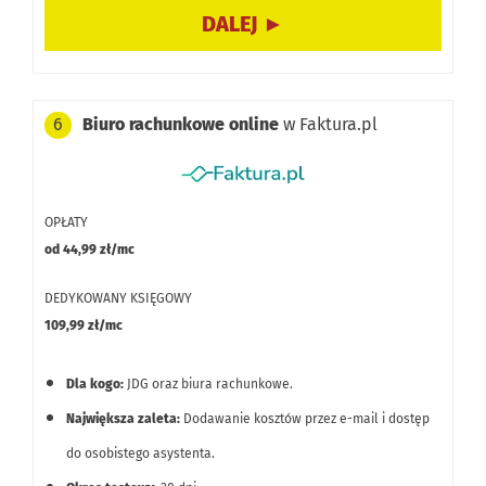
Brak opcji oddelegowania księgowości dedykowanemu
księgowemu.
Biuro rachunkowe online
w Faktura.pl
6
OPŁATY
od 44,99 zł/mc
DEDYKOWANY KSIĘGOWY
109,99 zł/mc
Dla kogo:
JDG oraz biura rachunkowe.
Największa zaleta:
Dodawanie kosztów przez e-mail i dostęp
do osobistego asystenta.