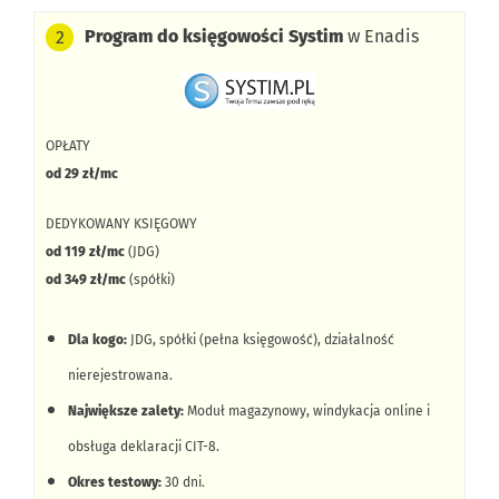
finansowania faktur sprzedażowych.
Program do księgowości Systim
w Enadis
2
Brak opcji prowadzenia księgowości przez dedykowanego
księgowego.
OPŁATY
od 29 zł/mc
DEDYKOWANY KSIĘGOWY
od 119 zł/mc
(JDG)
od 349 zł/mc
(spółki)
Dla kogo:
JDG, spółki (pełna księgowość), działalność
nierejestrowana.
Największe zalety:
Moduł magazynowy, windykacja online i
obsługa deklaracji CIT-8.
Okres testowy:
30 dni.