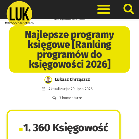
Skip
to
Otwórz men
content
Narzędzia dla firm
Najlepsze programy
księgowe [Ranking
programów do
księgowości 2026]
Łukasz Chrząszcz
Aktualizacja: 29 lipca 2026
3 komentarze
1. 360 Księgowość