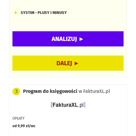
SYSTIM - PLUSY I MINUSY
Obsługa różnych form księgowości: KPiR, ryczałt oraz
pełna księgowość dla spółek i NGO.
Wbudowany moduł fakturowania i magazynu oraz
wbudowany OCR do faktur.
Funkcje dodatkowe: windykacja online, API, VAT OSS,
środki trwałe, rejestry VAT oraz wysyłanie plików JPK.
Program do księgowości
w FakturaXL.pl
3
OPŁATY
od 9,99 zł/mc