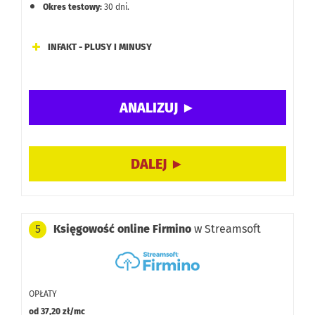
Okres testowy:
30 dni.
INFAKT - PLUSY I MINUSY
Możliwość opłacania podatków i składek ZUS na raty.
Dostęp online, aplikacja mobilna, połączenie z
bankowością oraz integracje i API.
Infolinia ekspertów.
Ceny proporcjonalnie wyższe na tle konkurencji.
W darmowej wersji limit wynosi do 3 faktur miesięcznie.
Księgowość online Firmino
w Streamsoft
5
OPŁATY
od 37,20 zł/mc