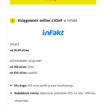
danych z GUS.
Brak opcji oddelegowania księgowości dedykowanemu
Księgowość online z KSeF
w inFakt
4
księgowemu.
OPŁATY
od 39,99 zł/mc
DEDYKOWANY KSIĘGOWY
od 200 zł/mc
(JDG)
od 650 zł/mc
(spółki)
Dla kogo:
JDG oraz spółki prawa handlowego.
Największe zalety:
Opłacanie podatków/ZUS na raty i infolinia
ekspertów.