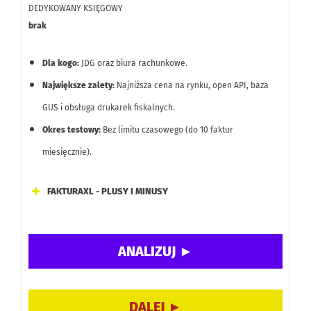
DEDYKOWANY KSIĘGOWY
brak
Dla kogo:
JDG oraz biura rachunkowe.
Największe zalety:
Najniższa cena na rynku, open API, baza
GUS i obsługa drukarek fiskalnych.
Okres testowy:
Bez limitu czasowego (do 10 faktur
miesięcznie).
FAKTURAXL - PLUSY I MINUSY
Niska cena – jedne z najniższych opłat wśród konkurencji.
Integracje z płatnościami online (PayU, Przelewy24,
PayPal) oraz open API.
Dodatkowe opcje: OCR faktur, windykacja online,
finansowanie faktur, integracja z e‑sklepami, pobieranie