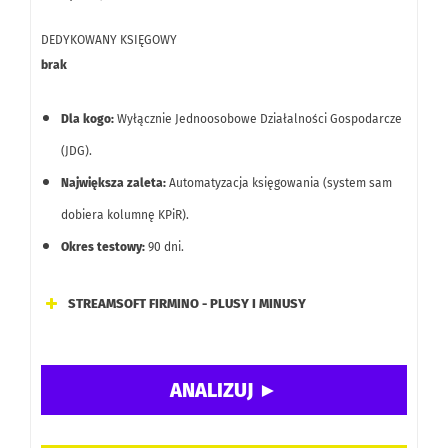
DEDYKOWANY KSIĘGOWY
brak
Dla kogo:
Wyłącznie Jednoosobowe Działalności Gospodarcze
(JDG).
Największa zaleta:
Automatyzacja księgowania (system sam
dobiera kolumnę KPiR).
Okres testowy:
90 dni.
STREAMSOFT FIRMINO - PLUSY I MINUSY
Automatyzacja księgowania.
Rozbudowane funkcje: magazyn, windykacja, ewidencja
pojazdów, amortyzacja, deklaracje ZUS/US, JPK, CRM,
aplikacja mobilna.