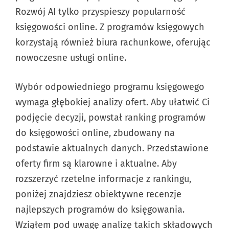
instytucjami finansowymi i świadczącymi
Rozwój AI tylko przyspieszy popularność
usługi dla firm. Niektóre pozycje w
księgowości online. Z programów księgowych
rankingu są oznaczone jako „oferta
korzystają również biura rachunkowe, oferując
promowana” – są to miejsca wykupione
nowoczesne usługi online.
przez partnerów. Klikając w przyciski
„Przetestuj” lub „Dalej”, możesz skorzystać
Wybór odpowiedniego programu księgowego
z linków afiliacyjnych. Nie wpływa to na
wymaga głębokiej analizy ofert. Aby ułatwić Ci
koszt Twojego abonamentu, a nam
podjęcie decyzji, powstał ranking programów
pozwala utrzymywać serwis i dostarczać
do księgowości online, zbudowany na
darmowe poradniki. Wybierając program,
podstawie aktualnych danych. Przedstawione
zawsze kieruj się specyfiką swojej branży i
oferty firm są klarowne i aktualne. Aby
liczbą generowanych dokumentów. Opinie
rozszerzyć rzetelne informacje z rankingu,
na stronie pozostają niezależne, a sposób
poniżej znajdziesz obiektywne recenzje
oceny produktów nie zależy od tej
najlepszych programów do księgowania.
współpracy.
Wziąłem pod uwagę analizę takich składowych