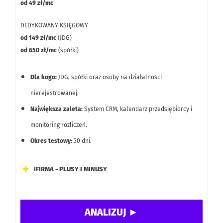
od 49 zł/mc
DEDYKOWANY KSIĘGOWY
od 149 zł/mc
(JDG)
od 650 zł/mc
(spółki)
Dla kogo:
JDG, spółki oraz osoby na działalności
nierejestrowanej.
Największa zaleta:
System CRM, kalendarz przedsiębiorcy i
monitoring rozliczeń.
Okres testowy:
30 dni.
IFIRMA - PLUSY I MINUSY
Funkcje dodatkowe: CRM i magazyn, automatyczne
księgowanie, obsługa amortyzacji, JPK, integrator