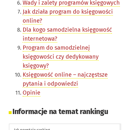
Wady i zalety programów księgowych
Jak działa program do księgowości
online?
Dla kogo samodzielna księgowość
internetowa?
Program do samodzielnej
księgowości czy dedykowany
księgowy?
Księgowość online – najczęstsze
pytania i odpowiedzi
Opinie
Informacje na temat rankingu
Jak powstaje ranking