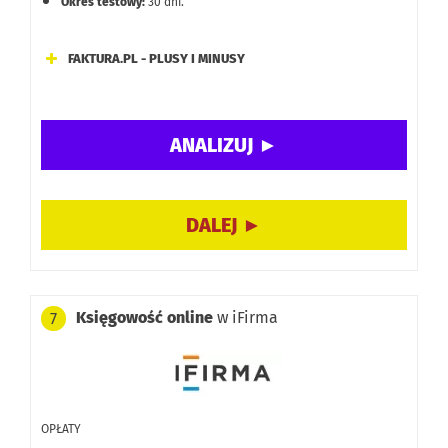
Okres testowy:
30 dni.
FAKTURA.PL - PLUSY I MINUSY
Funkcje: OCR faktur, magazyn, raporty księgowe,
integracja z Allegro, windykacja online, KSeF.
Możliwość dodawania dokumentów kosztowych
(zdjęcia/aplikacja) i wirtualny segregator.
Księgowość online
w iFirma
7
OPŁATY