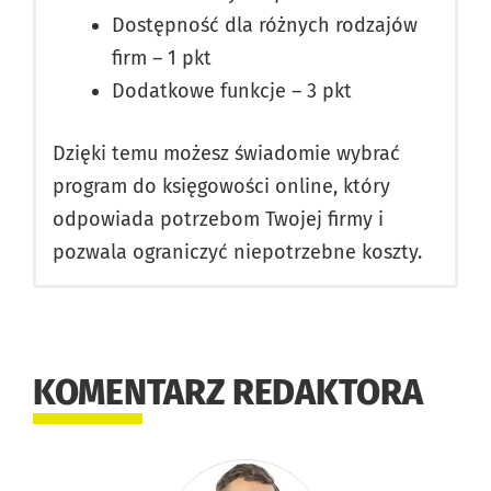
Dostępność dla różnych rodzajów
firm – 1 pkt
Dodatkowe funkcje – 3 pkt
Dzięki temu możesz świadomie wybrać
program do księgowości online, który
odpowiada potrzebom Twojej firmy i
pozwala ograniczyć niepotrzebne koszty.
Dbamy o bezpieczeństwo i prywatność.
Niepoddawajsie.pl to serwis poświęcony
Serwis nie przechowuje żadnych danych
finansom firmowym i przedsiębiorczości.
osobowych. Gdy wybierasz konkretną
Celem jest rzetelna pomoc właścicielom
KOMENTARZ REDAKTORA
ofertę i klikasz w link, trafiasz
firm w wyborze najlepszych usług
bezpośrednio na stronę instytucji –
finansowych i narzędzi.
najczęściej banku – która odpowiada za