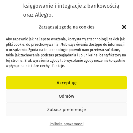
księgowanie i integracje z bankowością
oraz Allegro.
Comarch Betterfly
– system do
Zarządzaj zgodą na cookies
księgowości umożliwia księgowość i
Aby zapewnić jak najlepsze wrażenia, korzystamy z technologii, takich jak
współpracuje z e-commerce i spełnia
pliki cookie, do przechowywania i/lub uzyskiwania dostępu do informacji
wszystkie wymogi prawne.
o urządzeniu. Zgoda na te technologie pozwoli nam przetwarzać dane,
takie jak zachowanie podczas przeglądania lub unikalne identyfikatory na
wFirma
– księgowość online z ewidencją
tej stronie. Brak wyrażenia zgody lub wycofanie zgody może niekorzystnie
wpłynąć na niektóre cechy i funkcje.
przychodów i JPK.
Taxomatic
– program do prowadzenia
Akceptuję
pełnej księgowości i KPiR.
OtoTax
– biuro rachunkowe online,
Odmów
umożliwia prowadzenie ksiąg w wersji
Zobacz preferencje
papierowej.
Fakturomania
– narzędzie z modułem
Polityka prywatności
fakturowania i księgowości spółki z o.o..