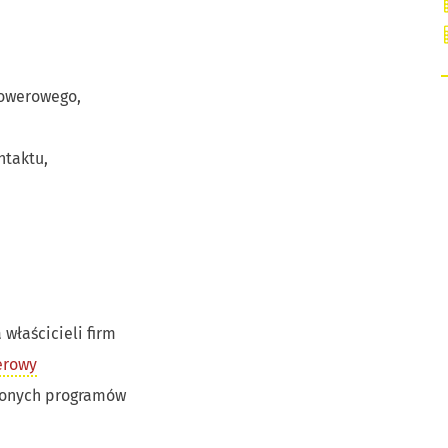
rowerowego,
ntaktu,
 właścicieli firm
erowy
zonych programów