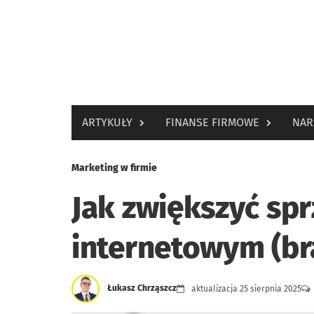
Skip
to
content
ARTYKUŁY
FINANSE FIRMOWE
NAR
Marketing w firmie
Jak zwiększyć spr
internetowym (b
Łukasz Chrząszcz
aktualizacja
25 sierpnia 2025