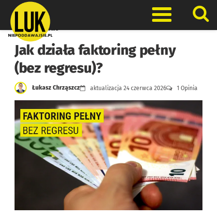
Skip
to
Otwórz men
content
Finanse firmowe
Jak działa faktoring pełny
(bez regresu)?
Łukasz Chrząszcz
aktualizacja
24 czerwca 2026
1 Opinia