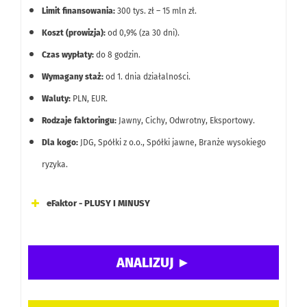
Limit finansowania:
300 tys. zł – 15 mln zł.
Koszt (prowizja):
od 0,9% (za 30 dni).
Czas wypłaty:
do 8 godzin.
Wymagany staż:
od 1. dnia działalności.
Waluty:
PLN, EUR.
Rodzaje faktoringu:
Jawny, Cichy, Odwrotny, Eksportowy.
Dla kogo:
JDG, Spółki z o.o., Spółki jawne, Branże wysokiego
ryzyka.
eFaktor - PLUSY I MINUSY
Brak opłat stałych za niewykorzystany limit finansowania
oraz za zmiany w umowie.
Możliwość finansowania firm od pierwszego dnia
działalności, także w branżach wysokiego ryzyka (np.