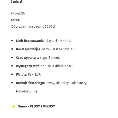
2 mln zł
PROWIZJA
od 1%
(50 zł za sfinansowanie 5000 zł)
Limit finansowania:
10 tys. zł – 2 mln zł.
Koszt (prowizja):
od 1% (50 zł za 5 tys. zł).
Czas wypłaty:
w ciągu 5 minut.
Wymagany staż:
od 1. dnia działalności.
Waluty:
PLN, EUR.
Rodzaje faktoringu:
Jawny, Niepełny, Pojedynczy,
Mikrofaktoring.
Smeo - PLUSY I MINUSY
Najszybsza wypłata środków na rynku (w ciągu 5 minut),