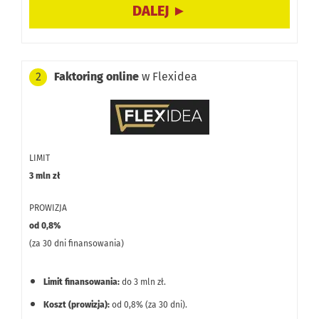
transport, budownictwo).
Darmowa weryfikacja wiarygodności płatniczej
kontrahentów przed podjęciem współpracy.
Faktoring online
w Flexidea
2
Czas wypłaty środków (do 24h) jest dłuższy niż w firmach
oferujących automatyczny faktoring online w 15 minut.
Oferta skierowana głównie do firm o większych
potrzebach finansowych (limit od 300 tys. zł).
LIMIT
3 mln zł
PROWIZJA
od 0,8%
(za 30 dni finansowania)
Limit finansowania:
do 3 mln zł.
Koszt (prowizja):
od 0,8% (za 30 dni).