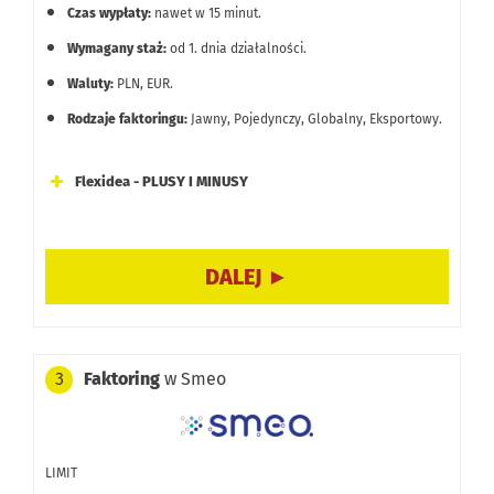
Czas wypłaty:
nawet w 15 minut.
Wymagany staż:
od 1. dnia działalności.
Waluty:
PLN, EUR.
Rodzaje faktoringu:
Jawny, Pojedynczy, Globalny, Eksportowy.
Flexidea - PLUSY I MINUSY
Minimum formalności: proces odbywa się w pełni online,
bez konieczności przesyłania weksli, plików JPK czy
sprawozdań finansowych.
Uproszczona struktura kosztów oparta na jednej prowizji,
bez ukrytych opłat dodatkowych.
Faktoring
w Smeo
3
Ocena ryzyka oparta głównie na wiarygodności
kontrahenta, co ułatwia dostęp do finansowania nowym
LIMIT
firmom (od 1. dnia).