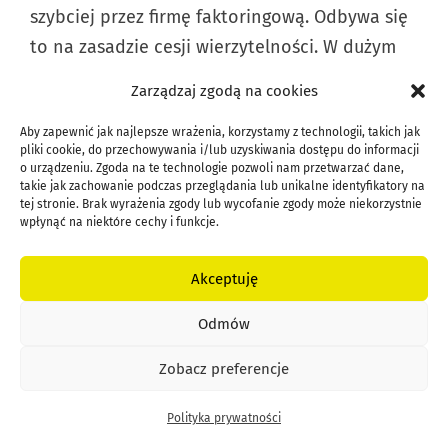
szybciej przez firmę faktoringową. Odbywa się
niewystarczające dla firm z dużymi kontraktami
to na zasadzie cesji wierzytelności. W dużym
wymagającymi finansowania powyżej 2 mln zł.
uproszczeniu polega to na tym, że
Zarządzaj zgodą na cookies
odsprzedajesz swoje faktury innej firmie.
Aby zapewnić jak najlepsze wrażenia, korzystamy z technologii, takich jak
pliki cookie, do przechowywania i/lub uzyskiwania dostępu do informacji
Wówczas to nabywca nazywany faktorem
o urządzeniu. Zgoda na te technologie pozwoli nam przetwarzać dane,
takie jak zachowanie podczas przeglądania lub unikalne identyfikatory na
otrzyma należność od Twojego dłużnika. To
tej stronie. Brak wyrażenia zgody lub wycofanie zgody może niekorzystnie
prosty sposób, aby zmienić
wpłynąć na niektóre cechy i funkcje.
nieprzeterminowane i nierozliczone jeszcze
Akceptuję
faktury na gotówkę. Faktoring pełny (bez
regresu) jest o tyle korzystny, że faktor bierze
Odmów
na siebie ryzyko niewypłacalności
Zobacz preferencje
kontrahenta.
Polityka prywatności