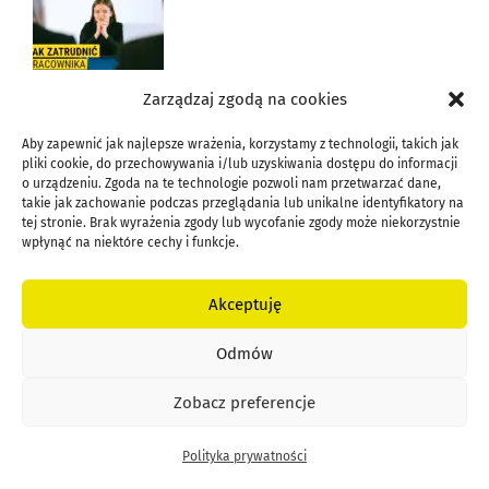
Zarządzaj zgodą na cookies
Jak zatrudnić pracownika? Zatrudnienie pracownika
na 12 sposobów
Aby zapewnić jak najlepsze wrażenia, korzystamy z technologii, takich jak
pliki cookie, do przechowywania i/lub uzyskiwania dostępu do informacji
o urządzeniu. Zgoda na te technologie pozwoli nam przetwarzać dane,
takie jak zachowanie podczas przeglądania lub unikalne identyfikatory na
tej stronie. Brak wyrażenia zgody lub wycofanie zgody może niekorzystnie
wpłynąć na niektóre cechy i funkcje.
Jak zdobyć koncesję na alkohol?
Akceptuję
Odmów
Zobacz preferencje
Polityka prywatności
Projekt technologiczny do Sanepidu – tworzymy
lokal pod gastronomię