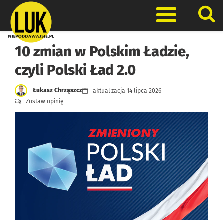
Skip
to
Otwórz men
content
Prawo w biznesie
10 zmian w Polskim Ładzie,
czyli Polski Ład 2.0
Łukasz Chrząszcz
aktualizacja
14 lipca 2026
Zostaw opinię