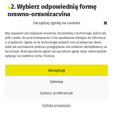
2. Wybierz odpowiednią formę
prawno-organizacyjną
Zarządzaj zgodą na cookies
Zastanów się, która forma prawno-
Aby zapewnić jak najlepsze wrażenia, korzystamy z technologii, takich jak
organizacyjna najlepiej odpowiada twoim
pliki cookie, do przechowywania i/lub uzyskiwania dostępu do informacji
potrzebom i celom biznesowym. Przeczytaj
o urządzeniu. Zgoda na te technologie pozwoli nam przetwarzać dane,
takie jak zachowanie podczas przeglądania lub unikalne identyfikatory na
artykuły podlinkowane w tym tekście, aby
tej stronie. Brak wyrażenia zgody lub wycofanie zgody może niekorzystnie
wpłynąć na niektóre cechy i funkcje.
dokonać właściwego wyboru.
Akceptuję
3. Znajdź wsparcie finansowe
Odmów
Zapoznaj się z dostępnymi programami
Zobacz preferencje
wsparcia finansowego dla osób
niepełnosprawnych, które zostały wymienione
Polityka prywatności
powyżej. Takie jak dotacje, ulgi podatkowe czy