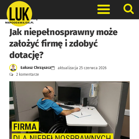
Skip
to
Otwórz men
content
Otwieramy firmę
Jak niepełnosprawny może
założyć firmę i zdobyć
dotację?
Łukasz Chrząszcz
aktualizacja
25 czerwca 2026
2 komentarze