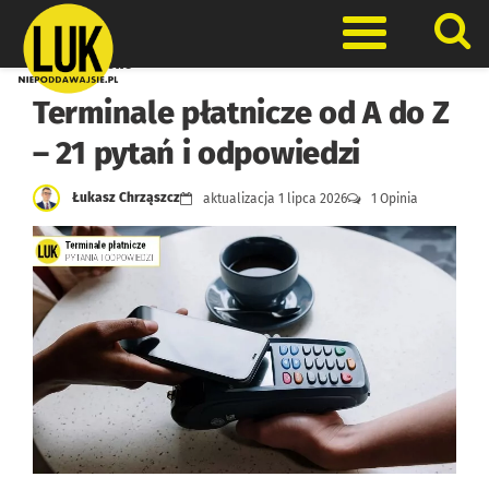
Skip
to
Otwórz men
content
Finanse firmowe
Terminale płatnicze od A do Z
– 21 pytań i odpowiedzi
Łukasz Chrząszcz
aktualizacja
1 lipca 2026
1 Opinia