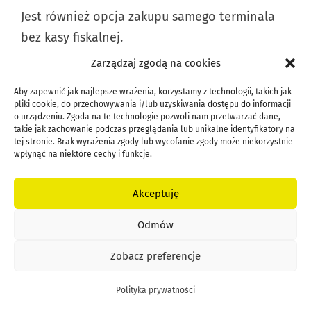
Jest również opcja zakupu samego terminala
bez kasy fiskalnej.
Zarządzaj zgodą na cookies
Ranking płatności online
Zobacz też:
–
Aby zapewnić jak najlepsze wrażenia, korzystamy z technologii, takich jak
pliki cookie, do przechowywania i/lub uzyskiwania dostępu do informacji
system płatności do sklepu www
o urządzeniu. Zgoda na te technologie pozwoli nam przetwarzać dane,
takie jak zachowanie podczas przeglądania lub unikalne identyfikatory na
tej stronie. Brak wyrażenia zgody lub wycofanie zgody może niekorzystnie
wpłynąć na niektóre cechy i funkcje.
15. CZY ROLNIK MOŻE MIEĆ
Akceptuję
TERMINAL PŁATNICZY?
Odmów
Zobacz preferencje
Tak, rolnik jako równoprawny podmiot prawa
funkcjonujący w obrocie gospodarczym może
Polityka prywatności
posiadać terminal płatniczy. Nie ma