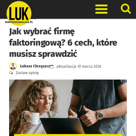
Skip
to
Otwórz men
content
Finanse firmowe
Jak wybrać firmę
faktoringową? 6 cech, które
musisz sprawdzić
Łukasz Chrząszcz
aktualizacja
10 marca 2026
Zostaw opinię