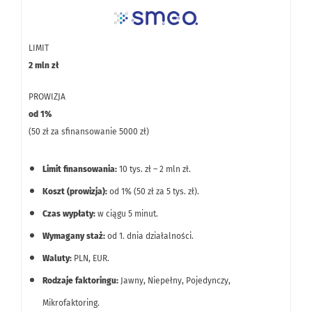
Ocena ryzyka oparta głównie na wiarygodności
kontrahenta, co ułatwia dostęp do finansowania nowym
LIMIT
firmom (od 1. dnia).
2 mln zł
PROWIZJA
od 1%
(50 zł za sfinansowanie 5000 zł)
Limit finansowania:
10 tys. zł – 2 mln zł.
Koszt (prowizja):
od 1% (50 zł za 5 tys. zł).
Czas wypłaty:
w ciągu 5 minut.
Wymagany staż:
od 1. dnia działalności.
Waluty:
PLN, EUR.
Rodzaje faktoringu:
Jawny, Niepełny, Pojedynczy,
Mikrofaktoring.