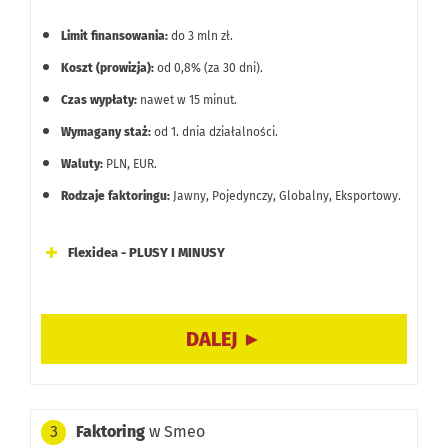
Limit finansowania:
do 3 mln zł.
Koszt (prowizja):
od 0,8% (za 30 dni).
Czas wypłaty:
nawet w 15 minut.
Wymagany staż:
od 1. dnia działalności.
Waluty:
PLN, EUR.
Rodzaje faktoringu:
Jawny, Pojedynczy, Globalny, Eksportowy.
Flexidea - PLUSY I MINUSY
Minimum formalności: proces odbywa się w pełni online,
bez konieczności przesyłania weksli, plików JPK czy
sprawozdań finansowych.
Uproszczona struktura kosztów oparta na jednej prowizji,
bez ukrytych opłat dodatkowych.
Faktoring
w Smeo
3