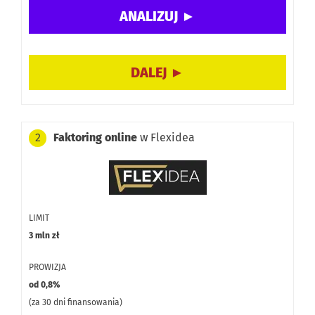
oraz za zmiany w umowie.
Możliwość finansowania firm od pierwszego dnia
działalności, także w branżach wysokiego ryzyka (np.
transport, budownictwo).
Darmowa weryfikacja wiarygodności płatniczej
kontrahentów przed podjęciem współpracy.
Faktoring online
w Flexidea
2
Czas wypłaty środków (do 24h) jest dłuższy niż w firmach
oferujących automatyczny faktoring online w 15 minut.
Oferta skierowana głównie do firm o większych
potrzebach finansowych (limit od 300 tys. zł).
LIMIT
3 mln zł
PROWIZJA
od 0,8%
(za 30 dni finansowania)