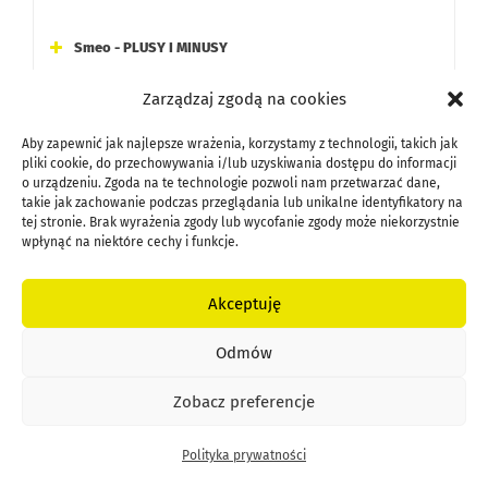
Smeo - PLUSY I MINUSY
Najszybsza wypłata środków na rynku (w ciągu 5 minut),
Zarządzaj zgodą na cookies
idealna przy pilnych potrzebach gotówkowych.
Aby zapewnić jak najlepsze wrażenia, korzystamy z technologii, takich jak
pliki cookie, do przechowywania i/lub uzyskiwania dostępu do informacji
Akceptacja firm z zaległościami w ZUS lub US oraz start-
o urządzeniu. Zgoda na te technologie pozwoli nam przetwarzać dane,
upów i branż wysokiego ryzyka, które mają trudności z
takie jak zachowanie podczas przeglądania lub unikalne identyfikatory na
tej stronie. Brak wyrażenia zgody lub wycofanie zgody może niekorzystnie
dostępem do tradycyjnego finansowania.
wpłynąć na niektóre cechy i funkcje.
Trzy pakiety usług (Faktura na Raz, Faktoring Online, Smart
Akceptuję
Plan) pozwalające dopasować model do skali
działalności.
PODSUMOWANIE
Odmów
Brak prowizji za pierwsze 30 dni opóźnienia płatności od
Zobacz preferencje
kontrahenta, co chroni przed dodatkowymi kosztami przy
Jest wiele firm, które potrzebują gotówki na
drobnych opóźnieniach.
Polityka prywatności
bieżącą działalność tu i teraz. Dlatego jeśli
Wyższy koszt finansowania (od 1%, czyli ok. 50 zł za