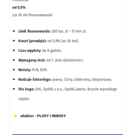
od 0,9%
(za 30 dni finansowania)
Limit finansowania:
300 tys. zł – 15 mln zł.
Koszt (prowizja):
od 0,9% (za 30 dni).
Czas wypłaty:
do 8 godzin.
Wymagany staż:
od 1. dnia działalności.
Waluty:
PLN, EUR.
Rodzaje faktoringu:
Jawny, Cichy, Odwrotny, Eksportowy.
Dla kogo:
JDG, Spółki z o.o., Spółki jawne, Branże wysokiego
ryzyka.
eFaktor - PLUSY I MINUSY
Brak opłat stałych za niewykorzystany limit finansowania