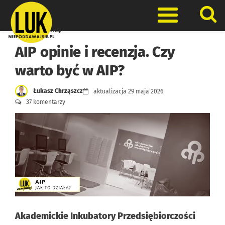
Skip
to
Otwórz men
content
Otwieramy firmę
AIP opinie i recenzja. Czy
warto być w AIP?
Łukasz Chrząszcz
aktualizacja
29 maja 2026
37 komentarzy
Akademickie Inkubatory Przedsiębiorczości