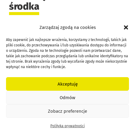
środka
Zarządzaj zgodą na cookies
Jak już wspomniałem – polecam odbyć
szkolenie organizowane przez AIP. Na nim
Aby zapewnić jak najlepsze wrażenia, korzystamy z technologii, takich jak
pliki cookie, do przechowywania i/lub uzyskiwania dostępu do informacji
dowiesz się wszystkiego, między innymi tego
o urządzeniu. Zgoda na te technologie pozwoli nam przetwarzać dane,
jak obsługiwać system i tworzyć faktury. Ja
takie jak zachowanie podczas przeglądania lub unikalne identyfikatory na
tej stronie. Brak wyrażenia zgody lub wycofanie zgody może niekorzystnie
tutaj opiszę te sprawy, które sprawiły mi na
wpłynąć na niektóre cechy i funkcje.
początku najwięcej kłopotów. Logowanie do
systemu odbywa się poprzez stronę
Akceptuję
www.inkubatory.pl/logowanie
Odmów
Masz na niej trzy opcje do wyboru:
SIAP,
czyli
Zobacz preferencje
główny system,
Zgłoszenie Prawne
oraz
Polityka prywatności
Dashboard
z dokumentami i instrukcjami.