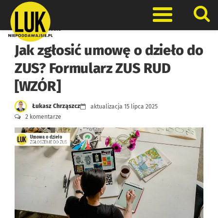
Skip
to
Otwórz men
content
Prawo w biznesie
Jak zgłosić umowę o dzieło do
ZUS? Formularz ZUS RUD
[WZÓR]
Łukasz Chrząszcz
aktualizacja
15 lipca 2025
2 komentarze