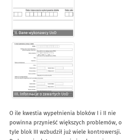
II. Dane wykonawcy UoD
III. Informacje o zawartych UoD
O ile kwestia wypełnienia bloków I i II nie
powinna przynieść większych problemów, o
tyle blok III wzbudził już wiele kontrowersji.