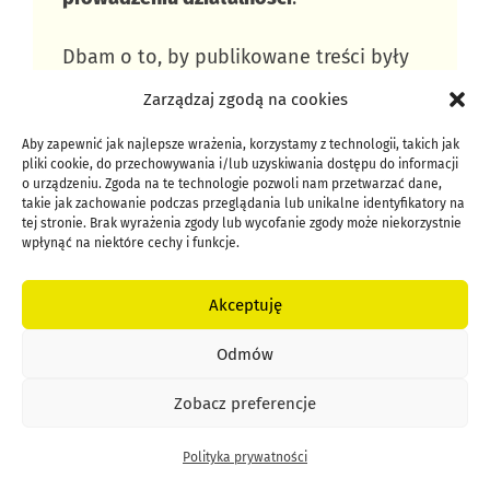
Dbam o to, by publikowane treści były
aktualne, wiarygodne i oparte na
Zarządzaj zgodą na cookies
realnych przykładach z życia
przedsiębiorcy.
Aby zapewnić jak najlepsze wrażenia, korzystamy z technologii, takich jak
pliki cookie, do przechowywania i/lub uzyskiwania dostępu do informacji
o urządzeniu. Zgoda na te technologie pozwoli nam przetwarzać dane,
Masz coś do dodania? Znalazłeś błąd
takie jak zachowanie podczas przeglądania lub unikalne identyfikatory na
tej stronie. Brak wyrażenia zgody lub wycofanie zgody może niekorzystnie
lub nieaktualne informacje?
Daj mi znać
wpłynąć na niektóre cechy i funkcje.
w komentarzu lub przez formularz w
zakładce
Kontakt
.
Akceptuję
Chcesz wiedzieć lepiej, kto stoi za
Odmów
serwisem?
Poznaj
autora
Zobacz preferencje
Niepoddawajsie.pl
i sprawdź inne
artykuły z zakresu prowadzenia firmy,
Polityka prywatności
finansów i marketingu.