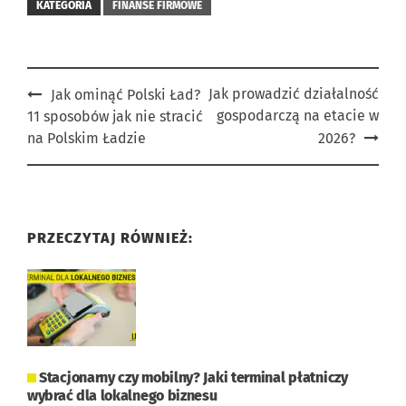
KATEGORIA
FINANSE FIRMOWE
Post
Jak prowadzić działalność
Jak ominąć Polski Ład?
gospodarczą na etacie w
11 sposobów jak nie stracić
navigation
na Polskim Ładzie
2026?
PRZECZYTAJ RÓWNIEŻ:
Stacjonarny czy mobilny? Jaki terminal płatniczy
wybrać dla lokalnego biznesu