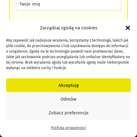
Akceptuję
politykę prywatności
Zarządzaj zgodą na cookies
Zapisz mnie
Aby zapewnić jak najlepsze wrażenia, korzystamy z technologii, takich jak
pliki cookie, do przechowywania i/lub uzyskiwania dostępu do informacji
o urządzeniu. Zgoda na te technologie pozwoli nam przetwarzać dane,
takie jak zachowanie podczas przeglądania lub unikalne identyfikatory na
tej stronie. Brak wyrażenia zgody lub wycofanie zgody może niekorzystnie
wpłynąć na niektóre cechy i funkcje.
Akceptuję
Odmów
Zobacz preferencje
Polityka prywatności
Witaj w miejscu, gdzie mówimy przedsiębiorcom:
Nie