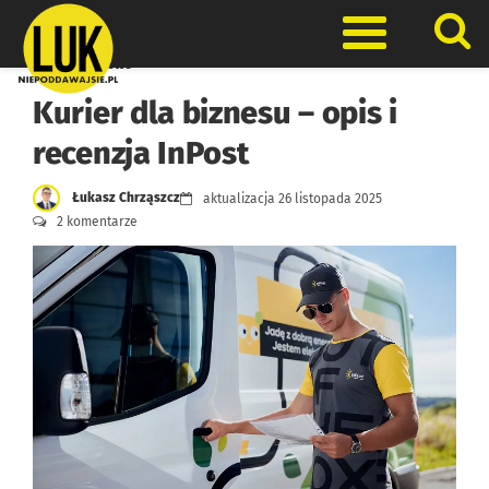
Skip
to
Otwórz men
content
Finanse firmowe
Kurier dla biznesu – opis i
recenzja InPost
Łukasz Chrząszcz
aktualizacja
26 listopada 2025
2 komentarze