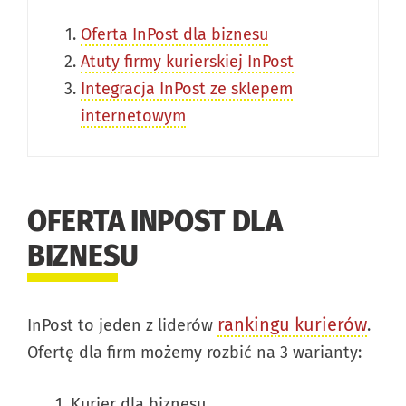
Oferta InPost dla biznesu
Atuty firmy kurierskiej InPost
Integracja InPost ze sklepem
internetowym
OFERTA INPOST DLA
BIZNESU
rankingu kurierów
InPost to jeden z liderów
.
Ofertę dla firm możemy rozbić na 3 warianty:
Kurier dla biznesu