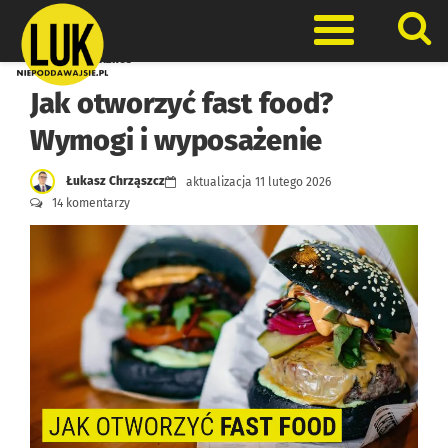
Skip
to
Otwórz men
content
Pomysły na biznes
Jak otworzyć fast food?
Wymogi i wyposażenie
Łukasz Chrząszcz
aktualizacja
11 lutego 2026
14 komentarzy