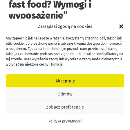
fast food? Wymogi i
wyposażenie
”
Zarządzaj zgodą na cookies
Joanna Anna Kubiak
Aby zapewnić jak najlepsze wrażenia, korzystamy z technologii, takich jak
pliki cookie, do przechowywania i/lub uzyskiwania dostępu do informacji
o urządzeniu. Zgoda na te technologie pozwoli nam przetwarzać dane,
5 października 2023 o 18:52
takie jak zachowanie podczas przeglądania lub unikalne identyfikatory na
tej stronie. Brak wyrażenia zgody lub wycofanie zgody może niekorzystnie
Witam chcialabym otworzyć budke
wpłynąć na niektóre cechy i funkcje.
z jedzeniem i nie wiem od czego zacząć
Akceptuję
Odpowiedz
Odmów
Zobacz preferencje
Agnieszka
Polityka prywatności