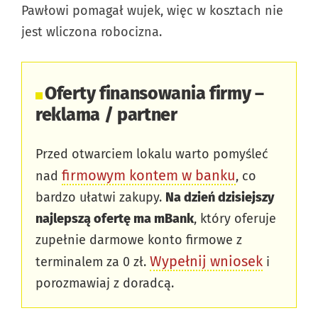
Pawłowi pomagał wujek, więc w kosztach nie
jest wliczona robocizna.
Oferty finansowania firmy –
reklama / partner
Przed otwarciem lokalu warto pomyśleć
firmowym kontem w banku
nad
, co
bardzo ułatwi zakupy.
Na dzień dzisiejszy
najlepszą ofertę ma mBank
, który oferuje
zupełnie darmowe konto firmowe z
Wypełnij wniosek
terminalem za 0 zł.
i
porozmawiaj z doradcą.