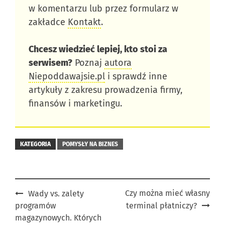
w komentarzu lub przez formularz w
zakładce
Kontakt
.
Chcesz wiedzieć lepiej, kto stoi za
serwisem?
Poznaj
autora
Niepoddawajsie.pl
i sprawdź inne
artykuły z zakresu prowadzenia firmy,
finansów i marketingu.
KATEGORIA
POMYSŁY NA BIZNES
Post
Czy można mieć własny
Wady vs. zalety
programów
terminal płatniczy?
navigation
magazynowych. Których