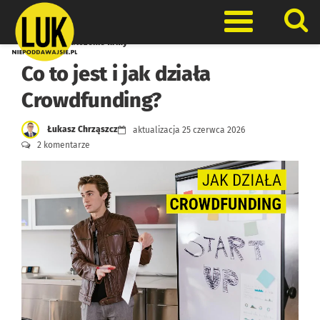
Skip
to
Otwórz men
content
Dotacje na założenie firmy
Co to jest i jak działa
Crowdfunding?
Łukasz Chrząszcz
aktualizacja
25 czerwca 2026
2 komentarze