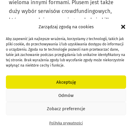
wieloma innymi formami. Plusem jest także
duży wybór serwisów crowdfundingowych,
które pozwalają w przeciągu zaledwie kilku
Zarządzaj zgodą na cookies
minut uruchomić zbiórkę. Z kolei za sprawą
portali społecznościowych można pozyskiwać
Aby zapewnić jak najlepsze wrażenia, korzystamy z technologii, takich jak
pliki cookie, do przechowywania i/lub uzyskiwania dostępu do informacji
tysiące inwestorów z całego świata.
o urządzeniu. Zgoda na te technologie pozwoli nam przetwarzać dane,
takie jak zachowanie podczas przeglądania lub unikalne identyfikatory na
tej stronie. Brak wyrażenia zgody lub wycofanie zgody może niekorzystnie
Jakie są minusy tej formy
wpłynąć na niektóre cechy i funkcje.
finansowania?
Akceptuję
W wielu przypadkach crowdfunding premiuje
Odmów
podmioty, które są już znane. Najwięsze szanse
mają osoby, które posiadają duże zaufanie
Zobacz preferencje
społeczne. Znacznie trudniej mają natomiast
Polityka prywatności
mało popularne podmioty, które są na