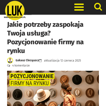
Skip
to
Otwórz men
content
Marketing w firmie
Jakie potrzeby zaspokaja
Twoja usługa?
Pozycjonowanie firmy na
rynku
Łukasz Chrząszcz
aktualizacja
12 czerwca 2025
4 komentarze