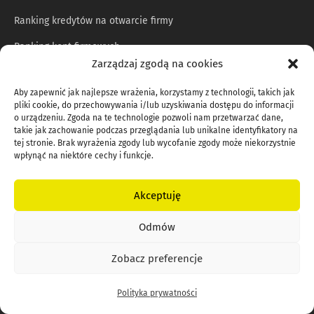
Ranking kredytów na otwarcie firmy
Ranking kont firmowych
Zarządzaj zgodą na cookies
Ranking kont dla spółek
Aby zapewnić jak najlepsze wrażenia, korzystamy z technologii, takich jak
Ranking kredytów dla firm
pliki cookie, do przechowywania i/lub uzyskiwania dostępu do informacji
o urządzeniu. Zgoda na te technologie pozwoli nam przetwarzać dane,
Ranking pożyczek dla firm
takie jak zachowanie podczas przeglądania lub unikalne identyfikatory na
tej stronie. Brak wyrażenia zgody lub wycofanie zgody może niekorzystnie
Ranking terminali płatniczych
wpłynąć na niektóre cechy i funkcje.
Ranking płatności online
Akceptuję
Ranking faktoringów
Odmów
SPRZĘTY DO FIRMY
Zobacz preferencje
Drukarki do małej firmy
Polityka prywatności