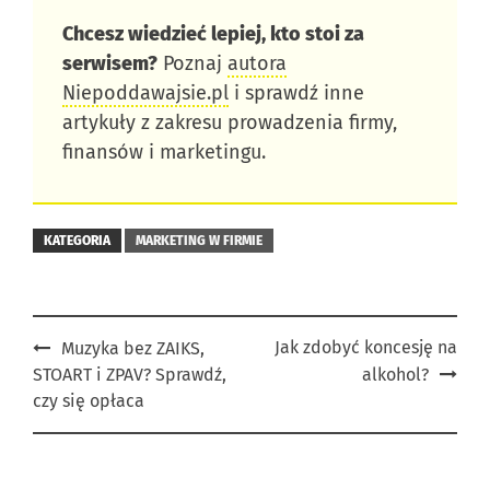
Chcesz wiedzieć lepiej, kto stoi za
serwisem?
Poznaj
autora
Niepoddawajsie.pl
i sprawdź inne
artykuły z zakresu prowadzenia firmy,
finansów i marketingu.
KATEGORIA
MARKETING W FIRMIE
Post
Jak zdobyć koncesję na
Muzyka bez ZAIKS,
STOART i ZPAV? Sprawdź,
alkohol?
navigation
czy się opłaca