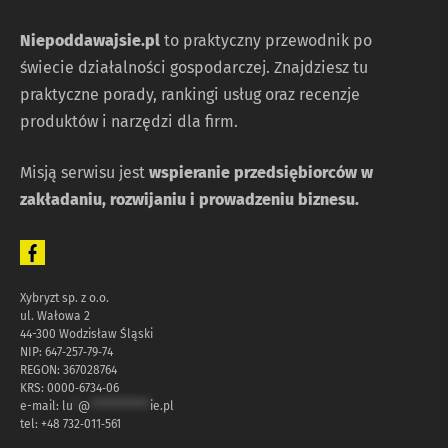
Niepoddawajsie.pl
to praktyczny przewodnik po
świecie działalności gospodarczej. Znajdziesz tu
praktyczne porady, rankingi usług oraz recenzje
produktów i narzędzi dla firm.
Misją serwisu jest
wspieranie przedsiębiorców w
zakładaniu, rozwijaniu i prowadzeniu biznesu.
Xybryzt sp. z o.o.
ul. Wałowa 2
44-300 Wodzisław Śląski
NIP: 647‑257‑79‑74
REGON: 367028764
KRS: 0000‑6734‑06
e-mail:
lu
*
@
************
ie.pl
tel: +48 732‑011‑561